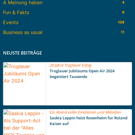
A Meinung haben
4
Fun & Fakts
9
Events
108
Business as usual
11
NEUSTE BEITRÄGE
20 Jahre Troglauer Erfolg
Troglauer Jubiläums Open Air 2024
begeistert Tausende
Ein Abend voller Emotionen und Melodien
Saskia Leppin heizt Rosenheim für Roland
Kaiser auf