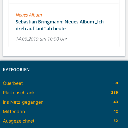
Neues Album
Sebastian Bringmann: Neues Album „Ich
dreh auf laut“ ab heute
14.06.2019 um 10:00 Uhr
KATEGORIEN
Querbeet
58
Plattenschrank
289
Ins Netz gegangen
43
Mittendrin
42
Ausgezeichnet
52