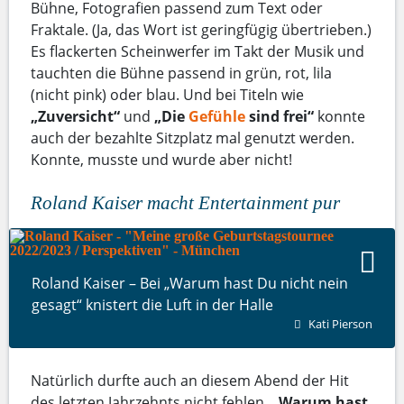
Bühne, Fotografien passend zum Text oder
Fraktale. (Ja, das Wort ist geringfügig übertrieben.)
Es flackerten Scheinwerfer im Takt der Musik und
tauchten die Bühne passend in grün, rot, lila
(nicht pink) oder blau. Und bei Titeln wie
„Zuversicht“
und
„Die
Gefühle
sind frei“
konnte
auch der bezahlte Sitzplatz mal genutzt werden.
Konnte, musste und wurde aber nicht!
Roland Kaiser macht Entertainment pur
Roland Kaiser – Bei „Warum hast Du nicht nein
gesagt“ knistert die Luft in der Halle
Kati Pierson
Natürlich durfte auch an diesem Abend der Hit
des letzten Jahrzehnts nicht fehlen.
„Warum hast