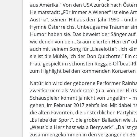
aus Amerika.“ Von den USA zurück nach Österr
Heimatstadt: „Für Immer A Wiener“ ist eine Ar
Austria“, seinem Hit aus dem Jahr 1990 – und mit
Hymne Österreichs. Unbeugsame Träumer sind
Humor haben sie. Das beweist der Sänger auf
wie denen von den „Graumelierten Herren“ od
auch mit seinem Song für „Lieselotte“: „Ich kä
sie ist die Mühle, ich der Don Quichotte.“ Ein 
Frau, gespielt im schönsten Reggae-Offbeat-
zum Highlight bei den kommenden Konzerten
Natürlich wird der geborene Performer Rainha
Zweitkarriere als Moderator (u.a. von der Flir
Schauspieler kommt ja nicht von ungefähr – m
gehen. Im Februar 2017 geht’s los. Mit dabei h
die alten Favoriten, die unsterblichen Partyhi
„Es lebe der Sport“, die großen Balladen wie „
„Weus’d a Herz hast wia a Bergwerk“. „Da ist 
zusammengekommen in den vergangenen 36 Ja