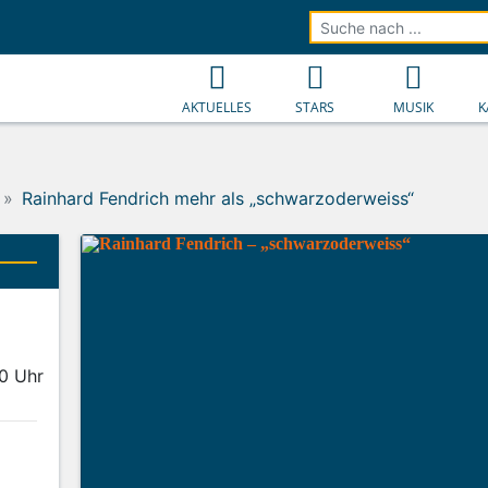
AKTUELLES
STARS
MUSIK
K
Rainhard Fendrich mehr als „schwarzoderweiss“
20 Uhr