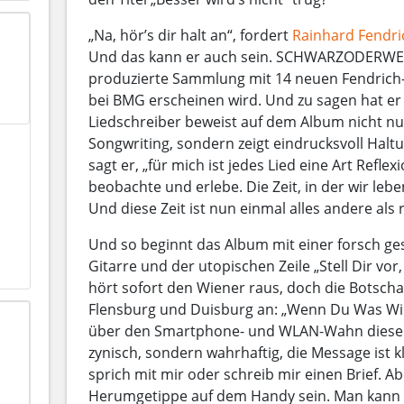
„Na, hör’s dir halt an“, fordert
Rainhard Fendri
Und das kann er auch sein. SCHWARZODERWEIS
produzierte Sammlung mit 14 neuen Fendrich-
bei BMG erscheinen wird. Und zu sagen hat e
Liedschreiber beweist auf dem Album nicht nu
Songwriting, sondern zeigt eindrucksvoll Haltun
sagt er, „für mich ist jedes Lied eine Art Reflex
beobachte und erlebe. Die Zeit, in der wir lebe
Und diese Zeit ist nun einmal alles andere als r
Und so beginnt das Album mit einer forsch g
Gitarre und der utopischen Zeile „Stell Dir vor,
hört sofort den Wiener raus, doch die Botsch
Flensburg und Duisburg an: „Wenn Du Was Willst
über den Smartphone- und WLAN-Wahn dieser T
zynisch, sondern wahrhaftig, die Message ist k
sprich mit mir oder schreib mir einen Brief. Ab
Herumgetippe auf dem Handy sein. Man kann