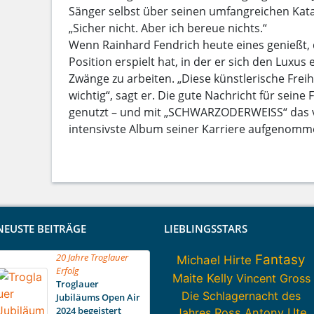
Sänger selbst über seinen umfangreichen Kata
„Sicher nicht. Aber ich bereue nichts.“
Wenn Rainhard Fendrich heute eines genießt, d
Position erspielt hat, in der er sich den Luxus 
Zwänge zu arbeiten. „Diese künstlerische Freihe
wichtig“, sagt er. Die gute Nachricht für seine F
genutzt – und mit „SCHWARZODERWEISS“ das vi
intensivste Album seiner Karriere aufgenomm
NEUSTE BEITRÄGE
LIEBLINGSSTARS
20 Jahre Troglauer
Fantasy
Michael Hirte
Erfolg
Maite Kelly
Vincent Gross
Troglauer
Die Schlagernacht des
Jubiläums Open Air
2024 begeistert
Jahres
Ross Antony
Ute