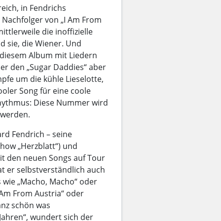
eich, in Fendrichs
t Nachfolger von „I Am From
tlerweile die inoffizielle
 sie, die Wiener. Und
 diesem Album mit Liedern
er den „Sugar Daddies“ aber
mpfe um die kühle Lieselotte,
cooler Song für eine coole
Rhythmus: Diese Nummer wird
 werden.
rd Fendrich – seine
tshow „Herzblatt“) und
it den neuen Songs auf Tour
at er selbstverständlich auch
ts wie „Macho, Macho“ oder
I Am From Austria“ oder
ganz schön was
hren“, wundert sich der