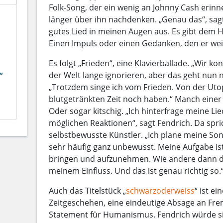
Folk-Song, der ein wenig an Johnny Cash erin
länger über ihn nachdenken. „Genau das“, sagt
gutes Lied in meinen Augen aus. Es gibt dem 
Einen Impuls oder einen Gedanken, den er wei
Es folgt „Frieden“, eine Klavierballade. „Wir ko
der Welt lange ignorieren, aber das geht nun n
“
„Trotzdem singe ich vom Frieden. Von der Utopi
blutgetränkten Zeit noch haben.“ Manch einer
Oder sogar kitschig. „Ich hinterfrage meine Li
möglichen Reaktionen“, sagt Fendrich. Da spric
selbstbewusste Künstler. „Ich plane meine Son
sehr häufig ganz unbewusst. Meine Aufgabe ist
bringen und aufzunehmen. Wie andere dann dar
meinem Einfluss. Und das ist genau richtig so.
Auch das Titelstück „
schwarzoderweiss
“ ist ei
Zeitgeschehen, eine eindeutige Absage an Frem
Statement für Humanismus. Fendrich würde si