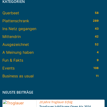
KATEGORIEN
Querbeet
58
Plattenschrank
289
Ins Netz gegangen
43
Mittendrin
42
Ausgezeichnet
52
A Meinung haben
4
Fun & Fakts
9
Events
108
Business as usual
11
NEUSTE BEITRÄGE
20 Jahre Troglauer Erfolg
Troglauer Jubiläums Open Air 2024