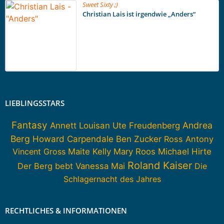
Sweet Sixty ;)
Christian Lais ist irgendwie „Anders“
LIEBLINGSSTARS
Fantasy
Andrea
Annett Louisan
Ute Freudenberg
Berg
Howard Carpendale
Ben Zucker
Ross Antony
Vincent Gross
Maite Kelly
Mary Roos
Michael Hirte
Roland Kaiser
Der Berg bebt
Vanessa Mai
Die
Schlagernacht des Jahres
RECHTLICHES & INFORMATIONEN