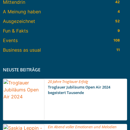
Mittendrin
42
A Meinung haben
4
Ausgezeichnet
52
Fun & Fakts
9
Events
108
Business as usual
11
NEUSTE BEITRÄGE
20 Jahre Troglauer Erfolg
Troglauer Jubiläums Open Air 2024
begeistert Tausende
Ein Abend voller Emotionen und Melodien