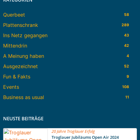
Querbeet
58
Plattenschrank
289
Ins Netz gegangen
43
Mittendrin
42
A Meinung haben
4
Ausgezeichnet
52
Fun & Fakts
9
Events
108
Business as usual
11
NEUSTE BEITRÄGE
20 Jahre Troglauer Erfolg
Troglauer Jubiläums Open Air 2024