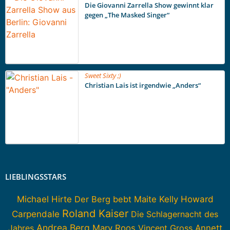
Die Giovanni Zarrella Show gewinnt klar
gegen „The Masked Singer“
Sweet Sixty ;)
Christian Lais ist irgendwie „Anders“
LIEBLINGSSTARS
Howard
Michael Hirte
Der Berg bebt
Maite Kelly
Roland Kaiser
Carpendale
Die Schlagernacht des
Andrea Berg
Jahres
Mary Roos
Vincent Gross
Annett