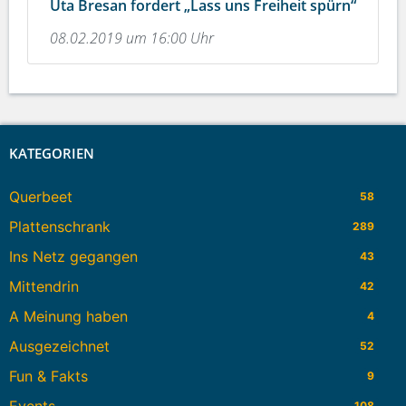
Uta Bresan fordert „Lass uns Freiheit spürn“
08.02.2019 um 16:00 Uhr
KATEGORIEN
Querbeet
58
Plattenschrank
289
Ins Netz gegangen
43
Mittendrin
42
A Meinung haben
4
Ausgezeichnet
52
Fun & Fakts
9
Events
108