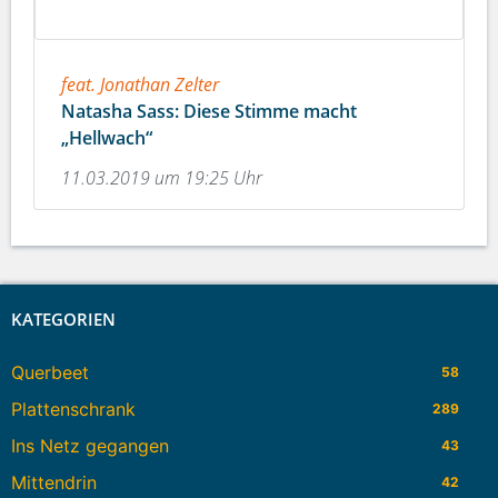
feat. Jonathan Zelter
Natasha Sass: Diese Stimme macht
„Hellwach“
11.03.2019 um 19:25 Uhr
KATEGORIEN
Querbeet
58
Plattenschrank
289
Ins Netz gegangen
43
Mittendrin
42