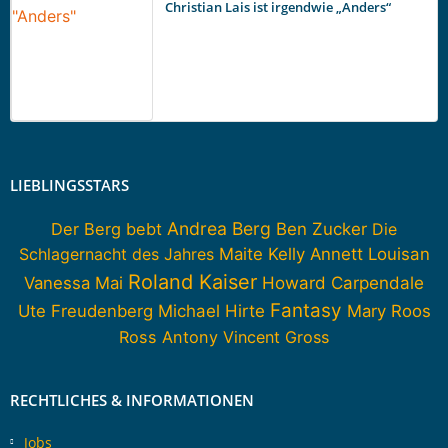
Christian Lais ist irgendwie „Anders“
LIEBLINGSSTARS
Andrea Berg
Der Berg bebt
Ben Zucker
Die
Schlagernacht des Jahres
Maite Kelly
Annett Louisan
Roland Kaiser
Howard Carpendale
Vanessa Mai
Fantasy
Ute Freudenberg
Michael Hirte
Mary Roos
Ross Antony
Vincent Gross
RECHTLICHES & INFORMATIONEN
Jobs