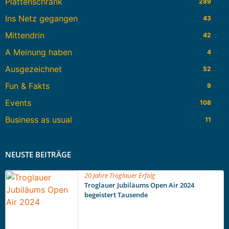
Plattenschrank
289
Ins Netz gegangen
43
Mittendrin
42
A Meinung haben
4
Ausgezeichnet
52
Fun & Fakts
9
Events
108
Business as usual
11
NEUSTE BEITRÄGE
20 Jahre Troglauer Erfolg
Troglauer Jubiläums Open Air 2024
begeistert Tausende