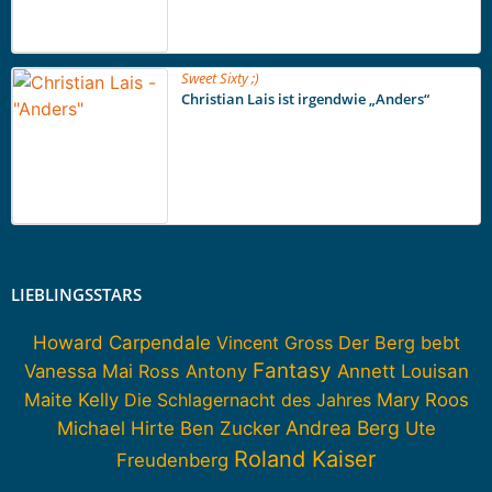
Sweet Sixty ;)
Christian Lais ist irgendwie „Anders“
LIEBLINGSSTARS
Howard Carpendale
Vincent Gross
Der Berg bebt
Fantasy
Vanessa Mai
Ross Antony
Annett Louisan
Maite Kelly
Die Schlagernacht des Jahres
Mary Roos
Andrea Berg
Michael Hirte
Ben Zucker
Ute
Roland Kaiser
Freudenberg