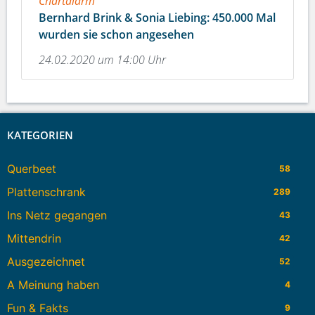
Chartalarm
Bernhard Brink & Sonia Liebing: 450.000 Mal
wurden sie schon angesehen
24.02.2020 um 14:00 Uhr
KATEGORIEN
Querbeet
58
Plattenschrank
289
Ins Netz gegangen
43
Mittendrin
42
Ausgezeichnet
52
A Meinung haben
4
Fun & Fakts
9