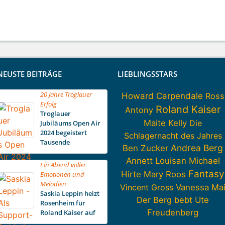
NEUSTE BEITRÄGE
LIEBLINGSSTARS
20 Jahre Troglauer
Howard Carpendale
Ross
Erfolg
Roland Kaiser
Antony
Troglauer
Maite Kelly
Die
Jubiläums Open Air
2024 begeistert
Schlagernacht des Jahres
Tausende
Andrea Berg
Ben Zucker
Annett Louisan
Michael
Ein Abend voller
Fantasy
Hirte
Mary Roos
Emotionen und
Melodien
Vincent Gross
Vanessa Ma
Saskia Leppin heizt
Der Berg bebt
Ute
Rosenheim für
Freudenberg
Roland Kaiser auf