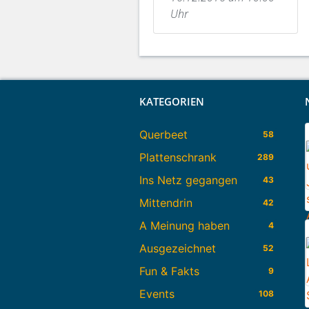
Uhr
KATEGORIEN
Querbeet
58
Plattenschrank
289
Ins Netz gegangen
43
Mittendrin
42
A Meinung haben
4
Ausgezeichnet
52
Fun & Fakts
9
Events
108