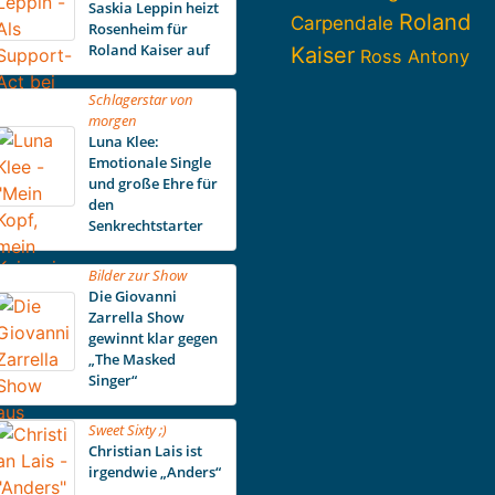
Saskia Leppin heizt
Roland
Carpendale
Rosenheim für
Roland Kaiser auf
Kaiser
Ross Antony
Schlagerstar von
morgen
Luna Klee:
Emotionale Single
und große Ehre für
den
Senkrechtstarter
Bilder zur Show
Die Giovanni
Zarrella Show
gewinnt klar gegen
„The Masked
Singer“
Sweet Sixty ;)
Christian Lais ist
irgendwie „Anders“