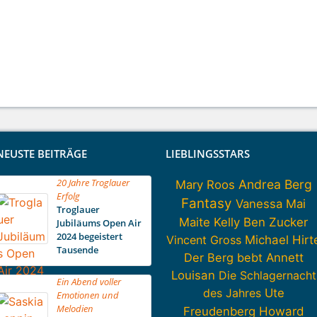
NEUSTE BEITRÄGE
LIEBLINGSSTARS
20 Jahre Troglauer
Andrea Berg
Mary Roos
Erfolg
Fantasy
Vanessa Mai
Troglauer
Maite Kelly
Ben Zucker
Jubiläums Open Air
2024 begeistert
Vincent Gross
Michael Hirt
Tausende
Der Berg bebt
Annett
Louisan
Die Schlagernacht
Ein Abend voller
des Jahres
Ute
Emotionen und
Melodien
Howard
Freudenberg