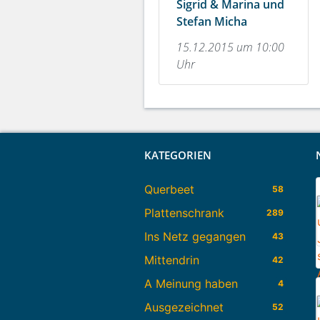
Sigrid & Marina und
Stefan Micha
15.12.2015 um 10:00
Uhr
KATEGORIEN
Querbeet
58
Plattenschrank
289
Ins Netz gegangen
43
Mittendrin
42
A Meinung haben
4
Ausgezeichnet
52