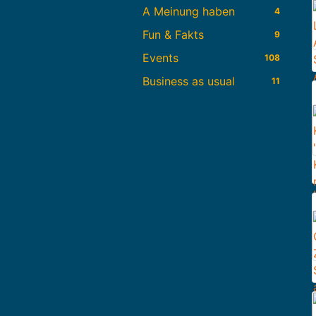
A Meinung haben
4
Fun & Fakts
9
Events
108
Business as usual
11