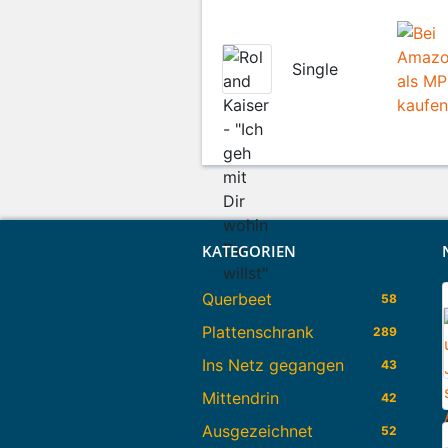
Single
KATEGORIEN
Querbeet
58
Plattenschrank
289
Ins Netz gegangen
43
Mittendrin
42
Ausgezeichnet
52