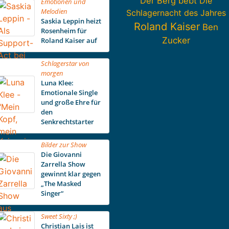
Der Berg bebt
Die
Emotionen und
Melodien
Schlagernacht des Jahres
Saskia Leppin heizt
Roland Kaiser
Ben
Rosenheim für
Zucker
Roland Kaiser auf
Schlagerstar von
morgen
Luna Klee:
Emotionale Single
und große Ehre für
den
Senkrechtstarter
Bilder zur Show
Die Giovanni
Zarrella Show
gewinnt klar gegen
„The Masked
Singer“
Sweet Sixty ;)
Christian Lais ist