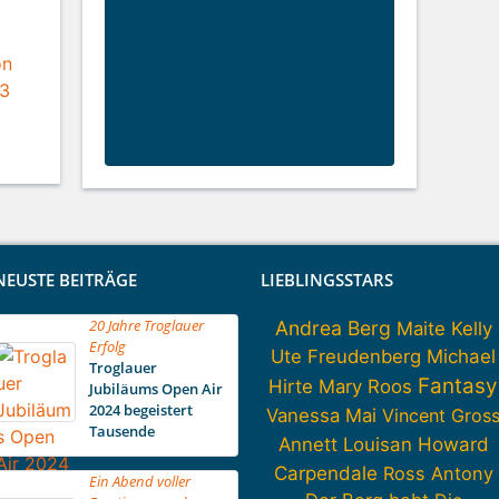
NEUSTE BEITRÄGE
LIEBLINGSSTARS
20 Jahre Troglauer
Andrea Berg
Maite Kelly
Erfolg
Ute Freudenberg
Michael
Troglauer
Fantasy
Hirte
Mary Roos
Jubiläums Open Air
2024 begeistert
Vanessa Mai
Vincent Gros
Tausende
Howard
Annett Louisan
Carpendale
Ross Antony
Ein Abend voller