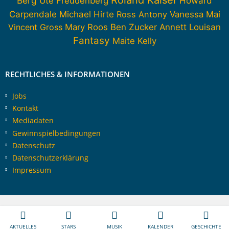
Berg
Howard
Ute Freudenberg
Carpendale
Michael Hirte
Ross Antony
Vanessa Mai
Vincent Gross
Mary Roos
Ben Zucker
Annett Louisan
Fantasy
Maite Kelly
RECHTLICHES & INFORMATIONEN
Jobs
Kontakt
Mediadaten
Gewinnspielbedingungen
Datenschutz
Datenschutzerklärung
Impressum
AKTUELLES
STARS
MUSIK
KALENDER
GESCHICHTE