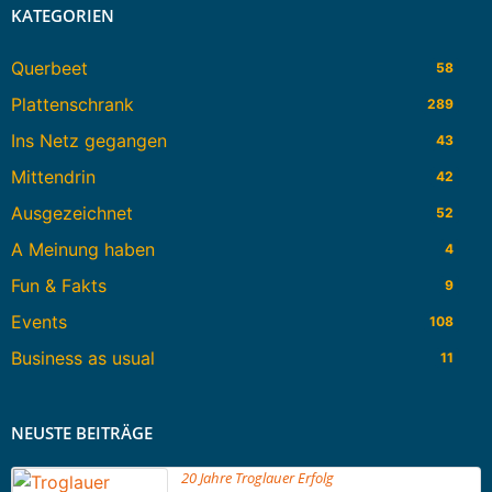
KATEGORIEN
Querbeet
58
Plattenschrank
289
Ins Netz gegangen
43
Mittendrin
42
Ausgezeichnet
52
A Meinung haben
4
Fun & Fakts
9
Events
108
Business as usual
11
NEUSTE BEITRÄGE
20 Jahre Troglauer Erfolg