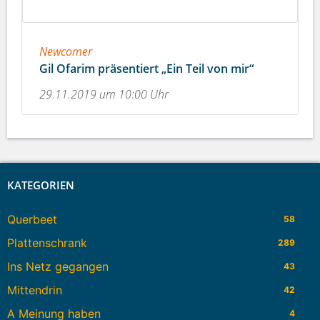
Newcomer
Gil Ofarim präsentiert „Ein Teil von mir“
29.11.2019 um 10:00 Uhr
KATEGORIEN
Querbeet
58
Plattenschrank
289
Ins Netz gegangen
43
Mittendrin
42
A Meinung haben
4