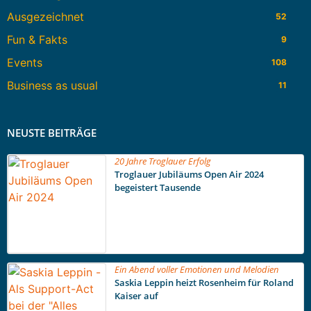
Ausgezeichnet
52
Fun & Fakts
9
Events
108
Business as usual
11
NEUSTE BEITRÄGE
20 Jahre Troglauer Erfolg
Troglauer Jubiläums Open Air 2024
begeistert Tausende
Ein Abend voller Emotionen und Melodien
Saskia Leppin heizt Rosenheim für Roland
Kaiser auf