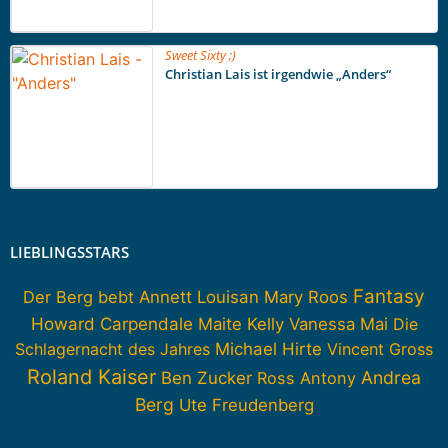
Sweet Sixty ;)
Christian Lais ist irgendwie „Anders“
LIEBLINGSSTARS
Fantasy
Der Berg bebt
Annett Louisan
Mary Roos
Howard Carpendale
Maite Kelly
Vanessa Mai
Die
Schlagernacht des Jahres
Michael Hirte
Vincent Gross
Roland Kaiser
Andrea
Ben Zucker
Ross Antony
Berg
Ute Freudenberg