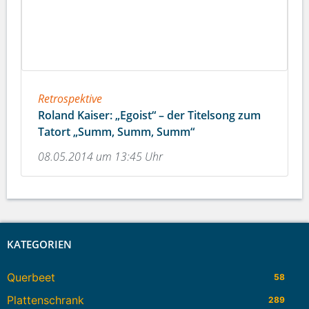
Retrospektive
Roland Kaiser: „Egoist“ – der Titelsong zum
Tatort „Summ, Summ, Summ“
08.05.2014 um 13:45 Uhr
KATEGORIEN
Querbeet
58
Plattenschrank
289