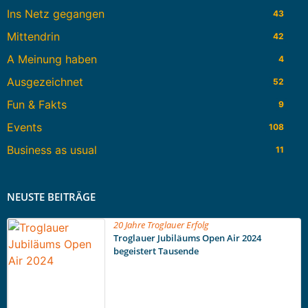
Ins Netz gegangen
43
Mittendrin
42
A Meinung haben
4
Ausgezeichnet
52
Fun & Fakts
9
Events
108
Business as usual
11
NEUSTE BEITRÄGE
20 Jahre Troglauer Erfolg
Troglauer Jubiläums Open Air 2024
begeistert Tausende