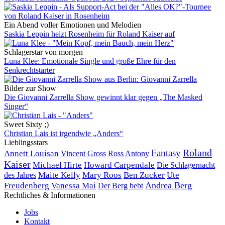
Ein Abend voller Emotionen und Melodien
Saskia Leppin heizt Rosenheim für Roland Kaiser auf
Schlagerstar von morgen
Luna Klee: Emotionale Single und große Ehre für den
Senkrechtstarter
Bilder zur Show
Die Giovanni Zarrella Show gewinnt klar gegen „The Masked
Singer“
Sweet Sixty ;)
Christian Lais ist irgendwie „Anders“
Lieblingsstars
Roland
Fantasy
Annett Louisan
Vincent Gross
Ross Antony
Kaiser
Michael Hirte
Howard Carpendale
Die Schlagernacht
Maite Kelly
Mary Roos
Ben Zucker
Ute
des Jahres
Andrea Berg
Freudenberg
Vanessa Mai
Der Berg bebt
Rechtliches & Informationen
Jobs
Kontakt