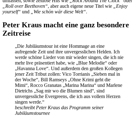
umfassen, sowie zeitlose Hits wie
„Rock Around The Clock“
oder
„Roll over Beethoven“
, aber auch eigene neue Titel wie
„Enjoy
yourself“
und
„Wie schön wär diese Welt“
.
Peter Kraus macht eine ganz besondere
Zeitreise
„Die Jubiläumstour ist eine Hommage an eine
aufregende Zeit und ihre unvergesslichen Helden. Ich
werde schöne Lieder von mir wieder singen, die ich nie
mehr live präsentiert habe, wie „Blue Melodie“ oder
„Havanna Love“. Und außerdem den großen Kollegen
jener Zeit Tribut zollen: Vico Torrianis „Sieben mal in
der Woche“, Bill Ramseys „Ohne Krimi geht die
Mimi“, Rocco Granatas „Marina Marina“ und Marlene
Dietrichs „Sag mir wo die Blumen sind“, sind
unvergessliche Evergreens, die ich aus vollem Herzen
singen werde.“
beschreibt Peter Kraus das Programm seiner
Jubiläumstournee