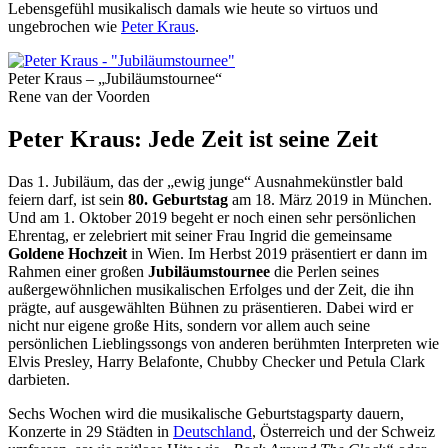
Lebensgefühl musikalisch damals wie heute so virtuos und
ungebrochen wie
Peter Kraus
.
Peter Kraus – „Jubiläumstournee“
Rene van der Voorden
Peter Kraus: Jede Zeit ist seine Zeit
Das 1. Jubiläum, das der „ewig junge“ Ausnahmekünstler bald
feiern darf, ist sein
80. Geburtstag
am 18. März 2019 in München.
Und am 1. Oktober 2019 begeht er noch einen sehr persönlichen
Ehrentag, er zelebriert mit seiner Frau Ingrid die gemeinsame
Goldene Hochzeit
in Wien. Im Herbst 2019 präsentiert er dann im
Rahmen einer großen
Jubiläumstournee
die Perlen seines
außergewöhnlichen musikalischen Erfolges und der Zeit, die ihn
prägte, auf ausgewählten Bühnen zu präsentieren. Dabei wird er
nicht nur eigene große Hits, sondern vor allem auch seine
persönlichen Lieblingssongs von anderen berühmten Interpreten wie
Elvis Presley, Harry Belafonte, Chubby Checker und Petula Clark
darbieten.
Sechs Wochen wird die musikalische Geburtstagsparty dauern,
Konzerte in 29 Städten in
Deutschland
, Österreich und der Schweiz