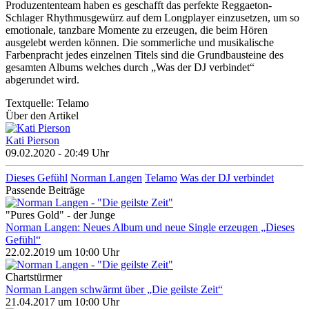
Produzententeam haben es geschafft das perfekte Reggaeton-
Schlager Rhythmusgewürz auf dem Longplayer einzusetzen, um so
emotionale, tanzbare Momente zu erzeugen, die beim Hören
ausgelebt werden können. Die sommerliche und musikalische
Farbenpracht jedes einzelnen Titels sind die Grundbausteine des
gesamten Albums welches durch „Was der DJ verbindet“
abgerundet wird.
Textquelle: Telamo
Über den Artikel
Kati Pierson
09.02.2020 - 20:49 Uhr
Dieses Gefühl
Norman Langen
Telamo
Was der DJ verbindet
Passende Beiträge
"Pures Gold" - der Junge
Norman Langen: Neues Album und neue Single erzeugen „Dieses
Gefühl“
22.02.2019 um 10:00 Uhr
Chartstürmer
Norman Langen schwärmt über „Die geilste Zeit“
21.04.2017 um 10:00 Uhr