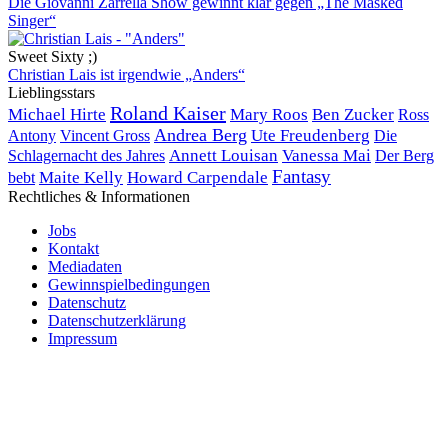
Die Giovanni Zarrella Show gewinnt klar gegen „The Masked
Singer“
Sweet Sixty ;)
Christian Lais ist irgendwie „Anders“
Lieblingsstars
Roland Kaiser
Michael Hirte
Mary Roos
Ben Zucker
Ross
Andrea Berg
Ute Freudenberg
Antony
Vincent Gross
Die
Annett Louisan
Vanessa Mai
Der Berg
Schlagernacht des Jahres
Fantasy
bebt
Maite Kelly
Howard Carpendale
Rechtliches & Informationen
Jobs
Kontakt
Mediadaten
Gewinnspielbedingungen
Datenschutz
Datenschutzerklärung
Impressum