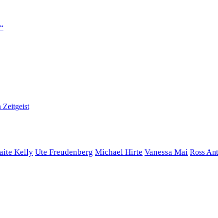
r“
 Zeitgeist
ite Kelly
Ute Freudenberg
Michael Hirte
Vanessa Mai
Ross An