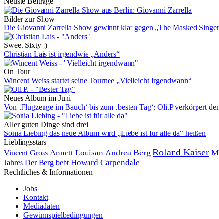
Neuste Beiträge
Bilder zur Show
Die Giovanni Zarrella Show gewinnt klar gegen „The Masked Singe
Sweet Sixty ;)
Christian Lais ist irgendwie „Anders“
On Tour
Wincent Weiss startet seine Tournee „Vielleicht Irgendwann“
Neues Album im Juni
Von ‚Flugzeuge im Bauch‘ bis zum ‚besten Tag‘: Oli.P verkörpert den
Aller guten Dinge sind drei
Sonia Liebing das neue Album wird „Liebe ist für alle da“ heißen
Lieblingsstars
Roland Kaiser
Andrea Berg
Annett Louisan
Ma
Vincent Gross
Der Berg bebt
Howard Carpendale
Jahres
Rechtliches & Informationen
Jobs
Kontakt
Mediadaten
Gewinnspielbedingungen