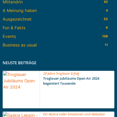
Mittendrin
42
A Meinung haben
4
Ausgezeichnet
52
Fun & Fakts
9
Events
108
Business as usual
11
NEUSTE BEITRÄGE
20 Jahre Troglauer Erfolg
Troglauer Jubiläums Open Air 2024
begeistert Tausende
Ein Abend voller Emotionen und Melodien