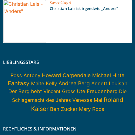
Sweet Sixty ;)
Christian Lais ist irgendwie „Anders“
LIEBLINGSSTARS
Howard Carpendale
Ross Antony
Michael Hirte
Fantasy
Andrea Berg
Maite Kelly
Annett Louisan
Der Berg bebt
Vincent Gross
Ute Freudenberg
Die
Roland
Schlagernacht des Jahres
Vanessa Mai
Kaiser
Ben Zucker
Mary Roos
RECHTLICHES & INFORMATIONEN