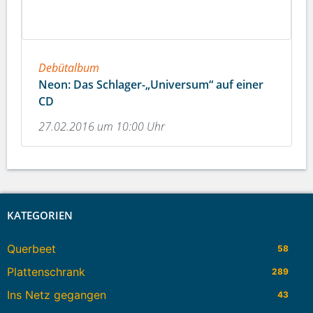
Debütalbum
Neon: Das Schlager-„Universum“ auf einer
CD
27.02.2016 um 10:00 Uhr
KATEGORIEN
Querbeet
58
Plattenschrank
289
Ins Netz gegangen
43