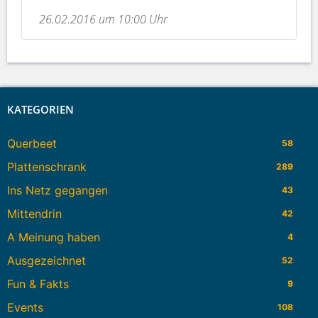
26.02.2016 um 10:00 Uhr
KATEGORIEN
Querbeet
58
Plattenschrank
289
Ins Netz gegangen
43
Mittendrin
42
A Meinung haben
4
Ausgezeichnet
52
Fun & Fakts
9
Events
108