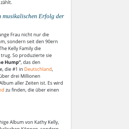
zählt.
n musikalischen Erfolg der
junge Frau nicht nur die
hm, sondern seit den 90ern
he Kelly Family die
trug. So produzierte sie
he Hump“
, das den
, die #1 in
Deutschland
,
über drei Millionen
lbum aller Zeiten ist. Es wird
nd
zu finden, die über einen
hige Album von Kathy Kelly,
sikalischen Können, sondern