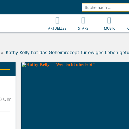
AKTUELLES
STARS
MUSIK
K
Kathy Kelly hat das Geheimrezept für ewiges Leben gef
0 Uhr