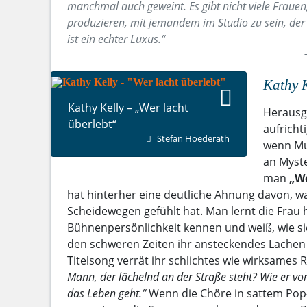
manchmal auch geweint. Es gibt nicht viele Frauen,
produzieren, mit jemandem im Studio zu sein, der s
ist ein echter Luxus.“
Kathy K
Kathy Kelly – „Wer lacht
Herausg
überlebt“
aufricht
Stefan Hoederath
wenn Mu
an Myste
man
„We
hat hinterher eine deutliche Ahnung davon, was
Scheidewegen gefühlt hat. Man lernt die Frau 
Bühnenpersönlichkeit kennen und weiß, wie sie
den schweren Zeiten ihr ansteckendes Lachen
Titelsong verrät ihr schlichtes wie wirksames 
Mann, der lächelnd an der Straße steht? Wie er vor 
das Leben geht.“
Wenn die Chöre in sattem Pop