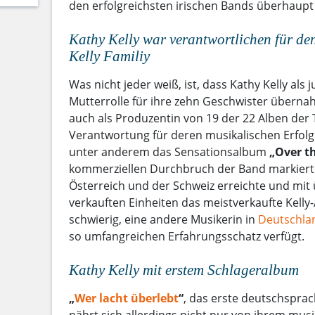
den erfolgreichsten irischen Bands überhaupt 
Kathy Kelly war verantwortlichen für de
Kelly Familiy
Was nicht jeder weiß, ist, dass Kathy Kelly als 
Mutterrolle für ihre zehn Geschwister überna
auch als Produzentin von 19 der 22 Alben der T
Verantwortung für deren musikalischen Erfolg 
unter anderem das Sensationsalbum
„Over t
kommerziellen Durchbruch der Band markierte
Österreich und der Schweiz erreichte und mit 
verkauften Einheiten das meistverkaufte Kelly-A
schwierig, eine andere Musikerin in
Deutschla
so umfangreichen Erfahrungsschatz verfügt.
Kathy Kelly mit erstem Schlageralbum
„
Wer lacht überlebt
“
, das erste deutschsprac
nährt sich allerdings nicht nur von ihrem mu