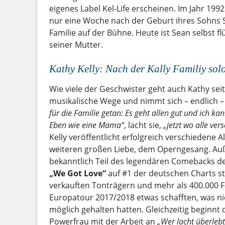
eigenes Label Kel-Life erscheinen. Im Jahr 199
nur eine Woche nach der Geburt ihres Sohns 
Familie auf der Bühne. Heute ist Sean selbst f
seiner Mutter.
Kathy Kelly: Nach der Kally Familiy sol
Wie viele der Geschwister geht auch Kathy sei
musikalische Wege und nimmt sich – endlich – 
für die Familie getan: Es geht allen gut und ich k
Eben wie eine Mama“
, lacht sie,
„jetzt wo alle vers
Kelly veröffentlicht erfolgreich verschiedene 
weiteren großen Liebe, dem Operngesang. Auß
bekanntlich Teil des legendären Comebacks der
„We Got Love“
auf #1 der deutschen Charts s
verkauften Tonträgern und mehr als 400.000 F
Europatour 2017/2018 etwas schafften, was nic
möglich gehalten hatten. Gleichzeitig beginnt 
Powerfrau mit der Arbeit an
„Wer lacht überlebt