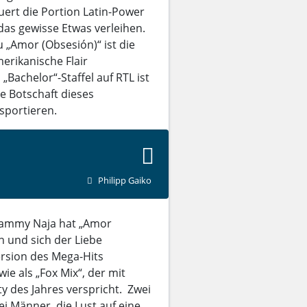
euert die Portion Latin-Power
 das gewisse Etwas verleihen.
 „Amor (Obsesión)“ ist die
erikanische Flair
„Bachelor“-Staffel auf RTL ist
ie Botschaft dieses
sportieren.
Philipp Gaiko
 Sammy Naja hat „Amor
in und sich der Liebe
ersion des Mega-Hits
ie als „Fox Mix“, der mit
 des Jahres verspricht. Zwei
ei Männer, die Lust auf eine