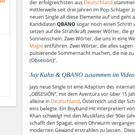
der erfolgreichsten aus
Deutschland
stammen
mittlerweile seit drei Jahren im Pop-Schlager zu
neuen Single all diese Elemente auf und geht a
Kandidaten
QBANO
sogar noch einen Schritt 
setzen auf die Strahlkraft zweier Wörter, die
Sonnenschein. Zwei Wörter, die uns in eine We
Magie
entführen. Zwei Wörter, die alles sagen
pulsierende Sommernacht machen, die nie zu 
(Obsesión)“.
Jay Kahn & QBANO zusammen im Vide
Jays neue Single ist eine Adaption des interna
„OBSESIÓN“, mit dem Aventura vor über 15 Ja
alleine in
Deutschland
, Österreich und der S
eins belegte. Ein Boyband-Hit interpretiert vo
Khan schwelgt mit den Musikfans der 90er-Jah
schafft den Spagat, einen Ohrwurm vergangen
modernen Gewand erstrahlen zu lassen. Dieser