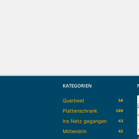
KATEGORIEN
Querbeet
58
Plattenschrank
289
Ins Netz gegangen
43
Mittendrin
42