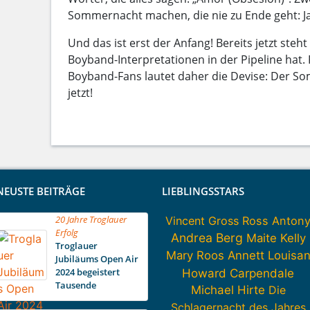
Sommernacht machen, die nie zu Ende geht: J
Und das ist erst der Anfang! Bereits jetzt steht 
Boyband-Interpretationen in der Pipeline hat. 
Boyband-Fans lautet daher die Devise: Der S
jetzt!
NEUSTE BEITRÄGE
LIEBLINGSSTARS
20 Jahre Troglauer
Vincent Gross
Ross Anton
Erfolg
Andrea Berg
Maite Kelly
Troglauer
Mary Roos
Annett Louisa
Jubiläums Open Air
2024 begeistert
Howard Carpendale
Tausende
Michael Hirte
Die
Schlagernacht des Jahres