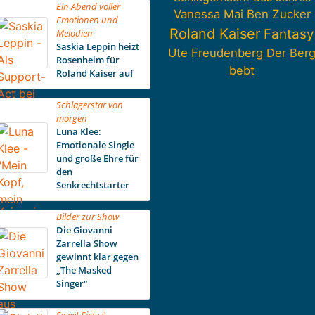
Ein Abend voller
Vanessa Mai
Ben Zucker
Emotionen und
Roland Kaiser
Fantasy
Melodien
Saskia Leppin heizt
Ute Freudenberg
Der Ber
Rosenheim für
bebt
Roland Kaiser auf
Schlagerstar von
morgen
Luna Klee:
Emotionale Single
und große Ehre für
den
Senkrechtstarter
Bilder zur Show
Die Giovanni
Zarrella Show
gewinnt klar gegen
„The Masked
Singer“