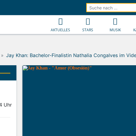
AKTUELLES
STARS
MUSIK
K
Jay Khan: Bachelor-Finalistin Nathalia Congalves im Vid
44 Uhr