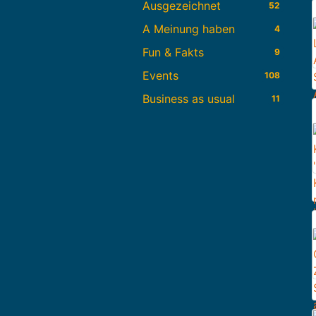
Ausgezeichnet
52
A Meinung haben
4
Fun & Fakts
9
Events
108
Business as usual
11