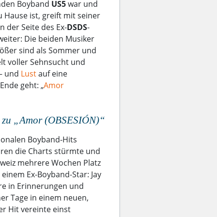
den Boyband
US5
war und
 Hause ist, greift mit seiner
n der Seite des Ex-
DSDS
-
weiter: Die beiden Musiker
 größer sind als Sommer und
lt voller Sehnsucht und
 – und
Lust
auf eine
Ende geht: „
Amor
o zu „Amor (OBSESIÓN)“
tionalen Boyband-Hits
hren die Charts stürmte und
chweiz mehrere Wochen Platz
n einem Ex-Boyband-Star: Jay
re in Erinnerungen und
er Tage in einem neuen,
 Hit vereinte einst