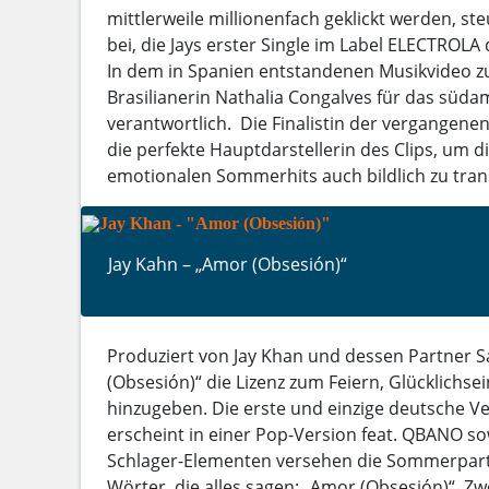
mittlerweile millionenfach geklickt werden, st
bei, die Jays erster Single im Label ELECTROLA
In dem in Spanien entstandenen Musikvideo zu
Brasilianerin Nathalia Congalves für das südam
verantwortlich. Die Finalistin der vergangenen 
die perfekte Hauptdarstellerin des Clips, um d
emotionalen Sommerhits auch bildlich zu tran
Jay Kahn – „Amor (Obsesión)“
Produziert von Jay Khan und dessen Partner
(Obsesión)“ die Lizenz zum Feiern, Glücklichse
hinzugeben. Die erste und einzige deutsche V
erscheint in einer Pop-Version feat. QBANO sow
Schlager-Elementen versehen die Sommerparty
Wörter, die alles sagen: „Amor (Obsesión)“. Zw