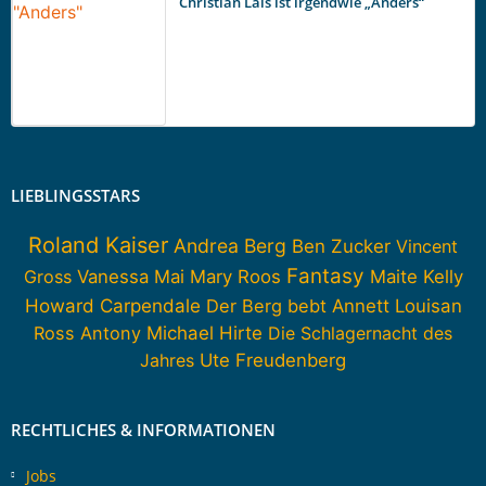
Christian Lais ist irgendwie „Anders“
LIEBLINGSSTARS
Roland Kaiser
Andrea Berg
Ben Zucker
Vincent
Fantasy
Gross
Vanessa Mai
Mary Roos
Maite Kelly
Howard Carpendale
Der Berg bebt
Annett Louisan
Ross Antony
Michael Hirte
Die Schlagernacht des
Jahres
Ute Freudenberg
RECHTLICHES & INFORMATIONEN
Jobs