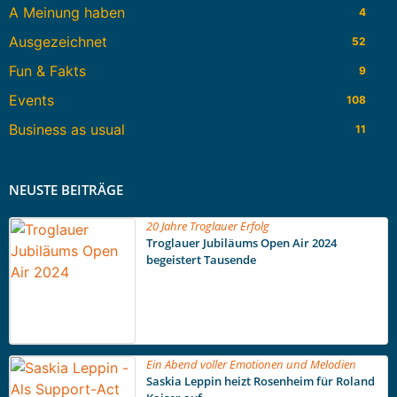
A Meinung haben
4
Ausgezeichnet
52
Fun & Fakts
9
Events
108
Business as usual
11
NEUSTE BEITRÄGE
20 Jahre Troglauer Erfolg
Troglauer Jubiläums Open Air 2024
begeistert Tausende
Ein Abend voller Emotionen und Melodien
Saskia Leppin heizt Rosenheim für Roland