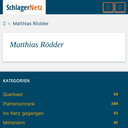
Schlager
Netz
Matthias Rödder
Matthias Rödder
KATEGORIEN
Querbeet
58
Plattenschrank
289
Ins Netz gegangen
43
Mittendrin
42