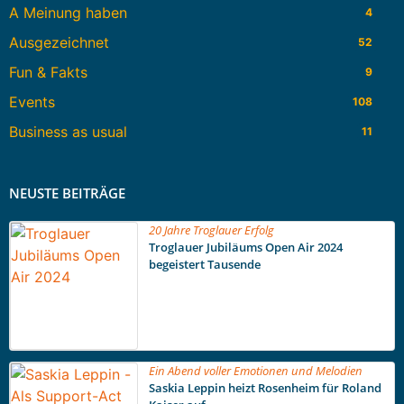
A Meinung haben
4
Ausgezeichnet
52
Fun & Fakts
9
Events
108
Business as usual
11
NEUSTE BEITRÄGE
20 Jahre Troglauer Erfolg
Troglauer Jubiläums Open Air 2024
begeistert Tausende
Ein Abend voller Emotionen und Melodien
Saskia Leppin heizt Rosenheim für Roland