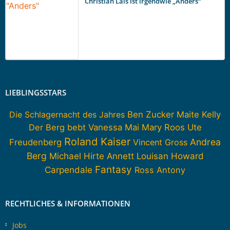
Christian Lais ist irgendwie „Anders“
LIEBLINGSSTARS
Die Schlagernacht des Jahres
Ben Zucker
Maite Kelly
Der Berg bebt
Vanessa Mai
Mary Roos
Ute
Roland Kaiser
Andrea
Freudenberg
Vincent Gross
Berg
Howard
Michael Hirte
Annett Louisan
Fantasy
Carpendale
Ross Antony
RECHTLICHES & INFORMATIONEN
Jobs