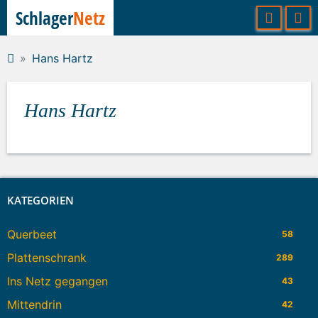
Schlager
Netz
Hans Hartz
Hans Hartz
KATEGORIEN
Querbeet
58
Plattenschrank
289
Ins Netz gegangen
43
Mittendrin
42