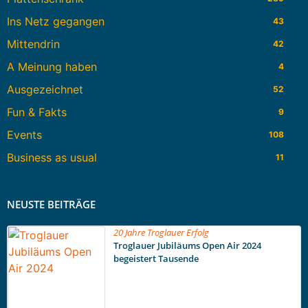
Ins Netz gegangen
43
Mittendrin
42
A Meinung haben
4
Ausgezeichnet
52
Fun & Fakts
9
Events
108
Business as usual
11
NEUSTE BEITRÄGE
20 Jahre Troglauer Erfolg
Troglauer Jubiläums Open Air 2024
begeistert Tausende