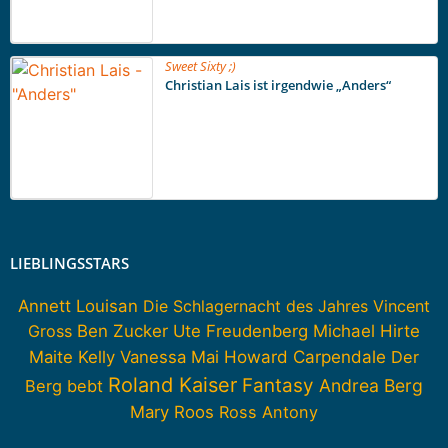
Sweet Sixty ;)
Christian Lais ist irgendwie „Anders“
LIEBLINGSSTARS
Annett Louisan
Die Schlagernacht des Jahres
Vincent
Gross
Ben Zucker
Ute Freudenberg
Michael Hirte
Howard Carpendale
Maite Kelly
Vanessa Mai
Der
Roland Kaiser
Fantasy
Andrea Berg
Berg bebt
Mary Roos
Ross Antony