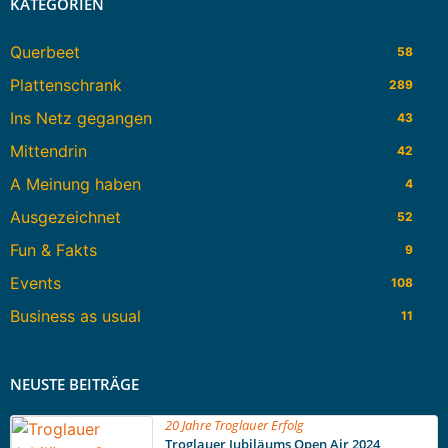
KATEGORIEN
Querbeet
58
Plattenschrank
289
Ins Netz gegangen
43
Mittendrin
42
A Meinung haben
4
Ausgezeichnet
52
Fun & Fakts
9
Events
108
Business as usual
11
NEUSTE BEITRÄGE
20 Jahre Troglauer Erfolg
Troglauer Jubiläums Open Air 2024