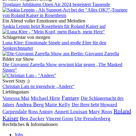
Troglauer Jubiläums Open Air 2024 begeistert Tausende
Ein Abend voller Emotionen und Melodien
Saskia Leppin heizt Rosenheim für Roland Kaiser auf
Schlagerstar von morgen
Luna Klee: Emotionale Single und große Ehre für den
Senkrechtstarter
Bilder zur Show
Die Giovanni Zarrella Show gewinnt klar gegen „The Masked
Singer“
Sweet Sixty ;)
Christian Lais ist irgendwie „Anders“
Lieblingsstars
Fantasy
Vanessa Mai
Michael Hirte
Die Schlagernacht des
Andrea Berg
Maite Kelly
Der Berg bebt
Howard
Jahres
Roland
Carpendale
Annett Louisan
Mary Roos
Ross Antony
Kaiser
Ben Zucker
Ute Freudenberg
Vincent Gross
Rechtliches & Informationen
Jobs