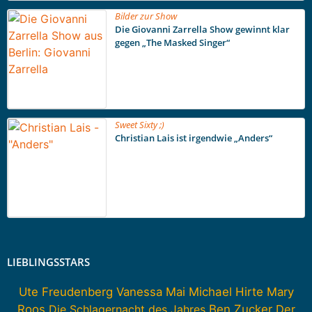
Bilder zur Show
Die Giovanni Zarrella Show gewinnt klar
gegen „The Masked Singer“
Sweet Sixty ;)
Christian Lais ist irgendwie „Anders“
LIEBLINGSSTARS
Ute Freudenberg
Vanessa Mai
Michael Hirte
Mary
Roos
Die Schlagernacht des Jahres
Ben Zucker
Der