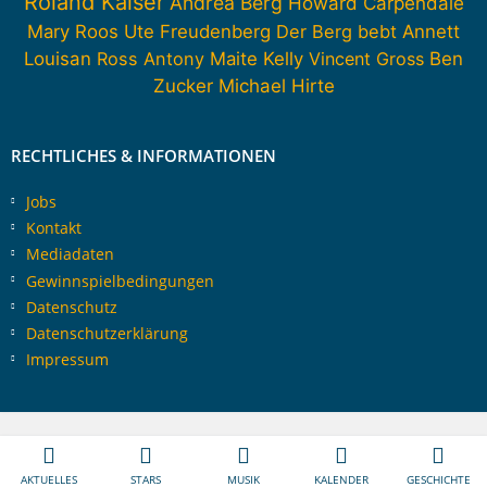
Roland Kaiser
Andrea Berg
Howard Carpendale
Mary Roos
Ute Freudenberg
Der Berg bebt
Annett
Louisan
Ross Antony
Maite Kelly
Vincent Gross
Ben
Zucker
Michael Hirte
RECHTLICHES & INFORMATIONEN
Jobs
Kontakt
Mediadaten
Gewinnspielbedingungen
Datenschutz
Datenschutzerklärung
Impressum
AKTUELLES
STARS
MUSIK
KALENDER
GESCHICHTE