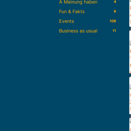
A Meinung haben
4
Fun & Fakts
9
Events
108
Business as usual
11