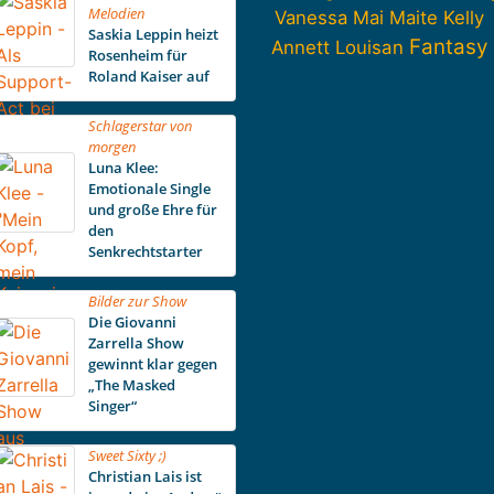
Melodien
Vanessa Mai
Maite Kelly
Saskia Leppin heizt
Fantasy
Annett Louisan
Rosenheim für
Roland Kaiser auf
Schlagerstar von
morgen
Luna Klee:
Emotionale Single
und große Ehre für
den
Senkrechtstarter
Bilder zur Show
Die Giovanni
Zarrella Show
gewinnt klar gegen
„The Masked
Singer“
Sweet Sixty ;)
Christian Lais ist