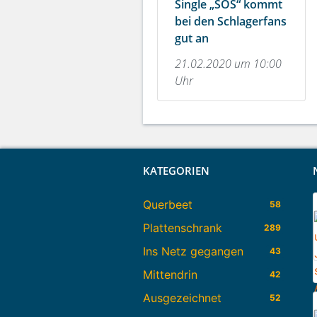
Single „SOS“ kommt
bei den Schlagerfans
gut an
21.02.2020 um 10:00
Uhr
KATEGORIEN
Querbeet
58
Plattenschrank
289
Ins Netz gegangen
43
Mittendrin
42
Ausgezeichnet
52