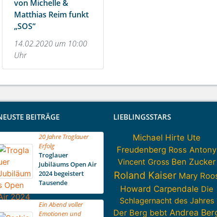
von Michelle &
Matthias Reim funkt
„SOS“
14.02.2020 um 10:00
Uhr
NEUSTE BEITRÄGE
LIEBLINGSSTARS
20 Jahre Troglauer
Michael Hirte
Ute
Erfolg
Freudenberg
Ross Antony
Troglauer
Vincent Gross
Ben Zucker
Jubiläums Open Air
2024 begeistert
Roland Kaiser
Mary Roo
Tausende
Howard Carpendale
Die
Schlagernacht des Jahres
Ein Abend voller
Andrea Ber
Der Berg bebt
Emotionen und